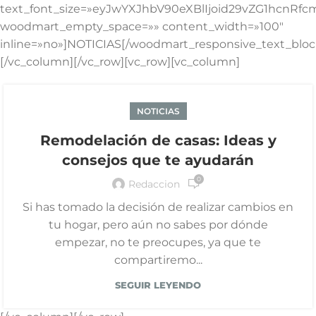
text_font_size=»eyJwYXJhbV90eXBlIjoid29vZG1hcnRf
woodmart_empty_space=»» content_width=»100″
inline=»no»]NOTICIAS[/woodmart_responsive_text_bloc
[/vc_column][/vc_row][vc_row][vc_column]
NOTICIAS
Remodelación de casas: Ideas y
consejos que te ayudarán
0
Redaccion
Si has tomado la decisión de realizar cambios en
tu hogar, pero aún no sabes por dónde
empezar, no te preocupes, ya que te
compartiremo...
SEGUIR LEYENDO