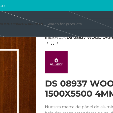
co
CLIENTES
HUNTER DOUGLAS
Inicio
ACP
DS 08937 WOOD DARK
DS 08937 WO
1500X5500 4M
Nuestra marca de pánel de alum