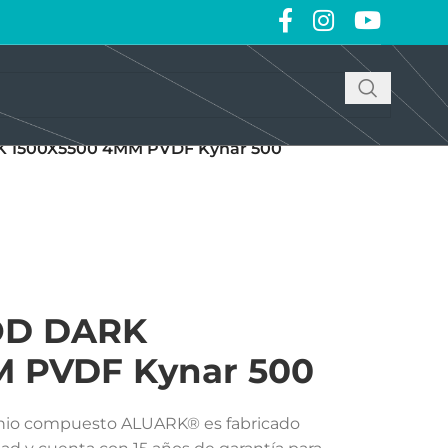
 1500X5500 4MM PVDF Kynar 500
OD DARK
M PVDF Kynar 500
inio compuesto ALUARK® es fabricado