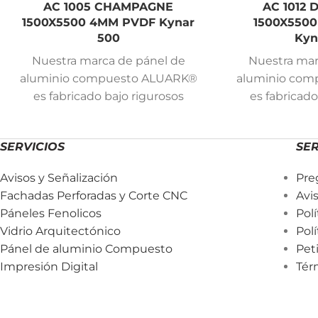
AC 1005 CHAMPAGNE
AC 1012
1500X5500 4MM PVDF Kynar
1500X550
500
Kyn
Nuestra marca de pánel de
Nuestra mar
aluminio compuesto ALUARK®
aluminio co
es fabricado bajo rigurosos
es fabricado
estándares de calidad y cuenta
estándares de
con 15 años de garantía para
con 15 años 
SERVICIOS
SER
páneles con pintura PVDF
páneles co
Kynar 500 y 5 años de garantía
Kynar 500 y 5
Avisos y Señalización
Pre
para páneles con pintura en
para páneles
Fachadas Perforadas y Corte CNC
Avi
poliéster.
pol
Páneles Fenolicos
Pol
Vidrio Arquitectónico
Pol
Pánel de aluminio Compuesto
Pet
Impresión Digital
Tér