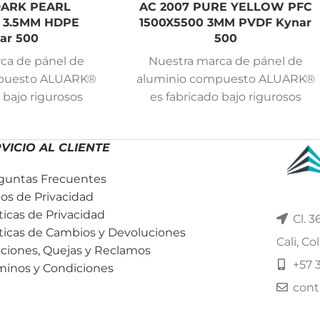
 DARK PEARL
AC 2007 PURE YELLOW PFC
0 3.5MM HDPE
1500X5500 3MM PVDF Kynar
ar 500
500
ca de pánel de
Nuestra marca de pánel de
mpuesto ALUARK®
aluminio compuesto ALUARK®
 bajo rigurosos
es fabricado bajo rigurosos
 calidad y cuenta
estándares de calidad y cuenta
de garantía para
con 15 años de garantía para
VICIO AL CLIENTE
n pintura PVDF
páneles con pintura PVDF
 años de garantía
Kynar 500 y 5 años de garantía
guntas Frecuentes
 con pintura en
para páneles con pintura en
sos de Privacidad
iéster.
poliéster.
íticas de Privacidad
Cl. 3
íticas de Cambios y Devoluciones
Cali, C
iciones, Quejas y Reclamos
+57 
minos y Condiciones
cont