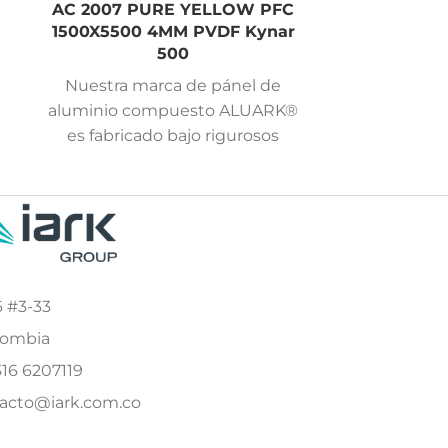
AC 2007 PURE YELLOW PFC
AC 20
1500X5500 4MM PVDF Kynar
1500X550
500
Nuestra marca de pánel de
Nuestra 
aluminio compuesto ALUARK®
aluminio 
es fabricado bajo rigurosos
es fabric
estándares de calidad y cuenta
estándares 
con 15 años de garantía para
con 15 año
páneles con pintura PVDF
páneles 
Kynar 500 y 5 años de garantía
Kynar 500 y
para páneles con pintura en
para páne
poliéster.
6 #3-33
olombia
316 6207119
acto@iark.com.co