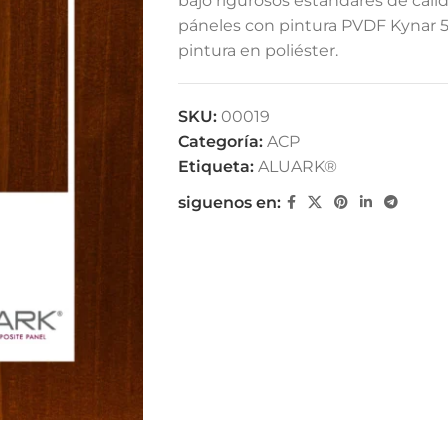
bajo rigurosos estándares de cali
páneles con pintura PVDF Kynar 5
pintura en poliéster.
SKU:
00019
Categoría:
ACP
Etiqueta:
ALUARK®
siguenos en: