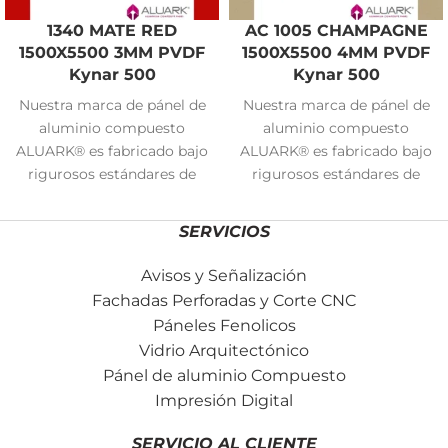
1340 MATE RED
AC 1005 CHAMPAGNE
1500X5500 3MM PVDF
1500X5500 4MM PVDF
Kynar 500
Kynar 500
Nuestra marca de pánel de
Nuestra marca de pánel de
aluminio compuesto
aluminio compuesto
ALUARK® es fabricado bajo
ALUARK® es fabricado bajo
rigurosos estándares de
rigurosos estándares de
calidad y cuenta con 15
calidad y cuenta con 15
años de garantía para
años de garantía para
SERVICIOS
páneles con pintura PVDF
páneles con pintura PVDF
Kynar 500 y 5 años de
Kynar 500 y 5 años de
Avisos y Señalización
garantía para páneles con
garantía para páneles con
Fachadas Perforadas y Corte CNC
pintura en poliéster.
pintura en poliéster.
Páneles Fenolicos
Vidrio Arquitectónico
Pánel de aluminio Compuesto
Impresión Digital
SERVICIO AL CLIENTE